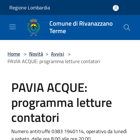
Salta al contenuto principale
Regione Lombardia
Comune di Rivanazzano
Terme
Home
>
Novità
>
Avvisi
>
PAVIA ACQUE: programma letture contatori
PAVIA ACQUE:
programma letture
contatori
Numero antitruffe 0383 1940114, operativo da lunedì
a sabato, dalle ore 8.00 alle ore 20.00