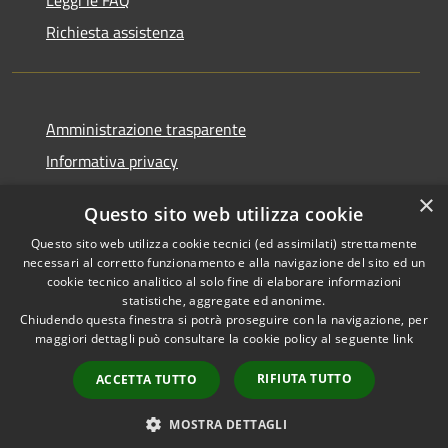
Richiesta assistenza
Amministrazione trasparente
Informativa privacy
Note legali
×
Questo sito web utilizza cookie
Dichiarazione di accessibilità
Questo sito web utilizza cookie tecnici (ed assimilati) strettamente
necessari al corretto funzionamento e alla navigazione del sito ed un
cookie tecnico analitico al solo fine di elaborare informazioni
statistiche, aggregate ed anonime.
Chiudendo questa finestra si potrà proseguire con la navigazione, per
RSS
Copyright © 2026 • Comune di
maggiori dettagli può consultare la cookie policy al seguente
link
Accessibilità
Rivanazzano Terme • Powered
Privacy
Municipium
Accesso
by
•
RIFIUTA TUTTO
ACCETTA TUTTO
Cookie
redazione
Mappa del sito
MOSTRA DETTAGLI