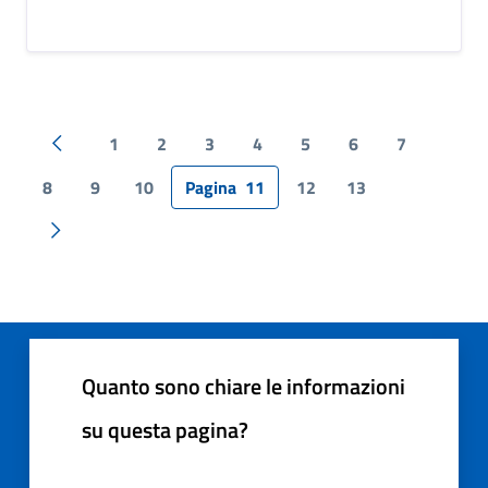
1
2
3
4
5
6
7
Pagina precedente
8
9
10
Pagina
11
12
13
Pagina successiva
Quanto sono chiare le informazioni
su questa pagina?